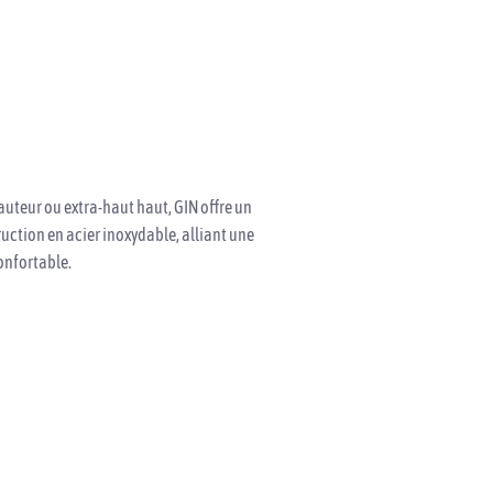
Français
RE
uteur ou extra-haut haut, GIN offre un
uction en acier inoxydable, alliant une
onfortable.