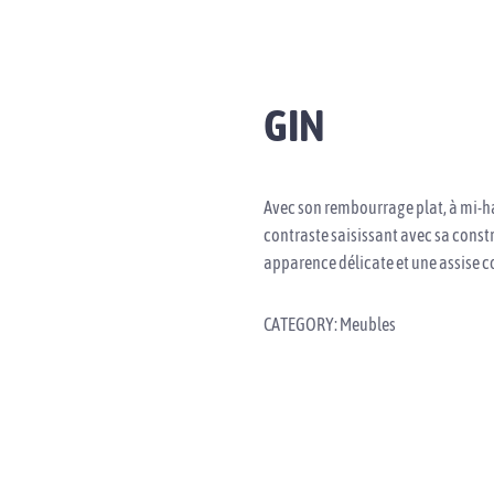
CCUEIL
À PROPOS
MARQUES
CATALOGUE
NOUS JOIND
GIN
Avec son rembourrage plat, à mi-ha
contraste saisissant avec sa constr
apparence délicate et une assise c
CATEGORY:
Meubles