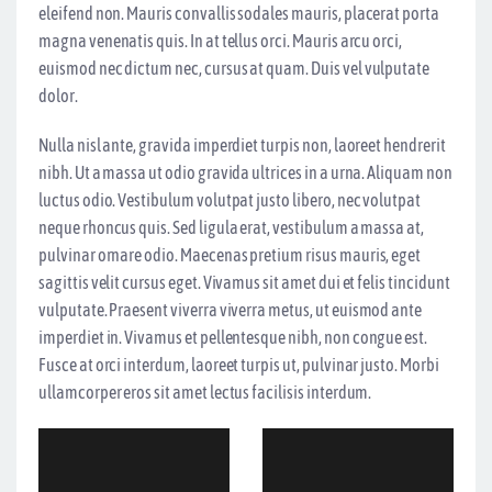
eleifend non. Mauris convallis sodales mauris, placerat porta
magna venenatis quis. In at tellus orci. Mauris arcu orci,
euismod nec dictum nec, cursus at quam. Duis vel vulputate
dolor.
Nulla nisl ante, gravida imperdiet turpis non, laoreet hendrerit
nibh. Ut a massa ut odio gravida ultrices in a urna. Aliquam non
luctus odio. Vestibulum volutpat justo libero, nec volutpat
neque rhoncus quis. Sed ligula erat, vestibulum a massa at,
pulvinar ornare odio. Maecenas pretium risus mauris, eget
sagittis velit cursus eget. Vivamus sit amet dui et felis tincidunt
vulputate. Praesent viverra viverra metus, ut euismod ante
imperdiet in. Vivamus et pellentesque nibh, non congue est.
Fusce at orci interdum, laoreet turpis ut, pulvinar justo. Morbi
ullamcorper eros sit amet lectus facilisis interdum.