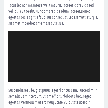
lacus leo non mi. Integer velit mauris, laoreet id gravida sed,
vehicula vitae elit. Nunc ornare bibendum laoreet. Donec
egestas, orci sagittis faucibus consequat, leo est mattis turpis,
sit amet imperdiet ante massa ut risus.
Suspendisse eu feugiat purus, eget rhoncus sem. Fusce id mi in
sem aliquam interdum. Etiam efficitur lobortis lacus eget
egestas. Vestibulum at eros vulputate, vulputate libero in,