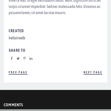
viverra felis. In eget vestibulum tellus. Nunc dignissim ultricies
turpis sit amet imperdiet. Sed nec malesuada felis. Vivamus ac
posuere lorem, sit amet lacinia mauris.
CREATED
hellotreelb
SHARE TO
PREV PAGE
NEXT PAGE
COMMENTS