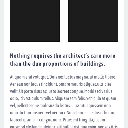
Nothing requires the architect’s care more
than the due proportions of buildings.
Aliquam erat volutpat. Duis nec luctus magna, ut mollis libero.
Aenean non lacus tincidunt, ornare mauris aliquet, ultricies
velit. Ut porta risus ac justo laoreet congue. Morbi sed varius
odio, id vestibulum tellus. Aliquam sem felis, vehicula at quam
vel, pellentesque malesuada lectus. Curabitur quis sem non
odio dictum posuere vel nec orci. Nunc laoreet lectus efficitur,
laoreet ipsum in, congue nunc. Praesent fringilla, ipsum
euismod eleifend pulvinar, elit nulla tristique enim, nec sagittis